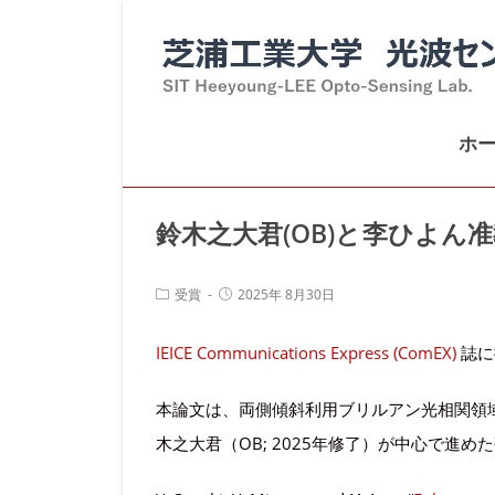
コ
ン
テ
ン
ホ
ツ
へ
ス
鈴木之大君(OB)と李ひよん准教授が「
キ
ッ
投
投
受賞
2025年 8月30日
プ
稿
稿
カ
公
IEICE Communications Express (ComEX)
誌に掲
テ
開
ゴ
日:
リ
本論文は、両側傾斜利用ブリルアン光相関領域
ー:
木之大君（OB; 2025年修了）が中心で進め