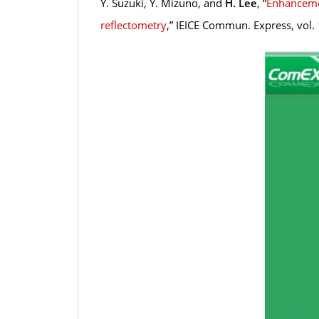
Y. Suzuki, Y. Mizuno, and
H. Lee
, “
Enhancemen
reflectometry
,” IEICE Commun. Express, vol. 