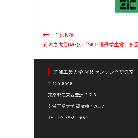
そ
前の投稿
の
鈴木之大君(M2)が「SICE 優秀学生賞」を
他
の
記
事
芝浦工業大学 光波センシング研究室
を
読
〒135-8548
む
東京都江東区豊洲 3-7-5
芝浦工業大学 研究棟 12C32
TEL: 03-5859-9660