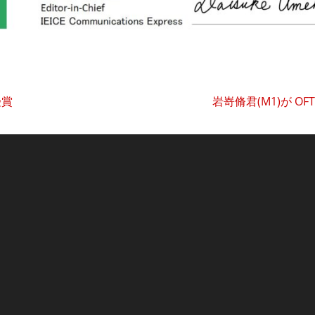
受賞
岩嵜脩君(M1)が 