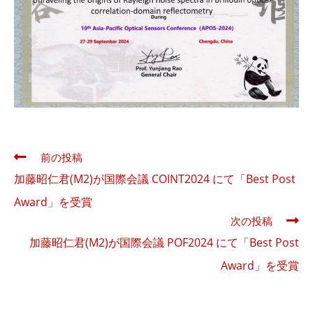
そ
前の投稿
の
加藤昭仁君(M2)が国際会議 COINT2024 にて「Best Post
他
の
Award」を受賞
記
次の投稿
事
加藤昭仁君(M2)が国際会議 POF2024 にて「Best Post
を
読
Award」を受賞
む