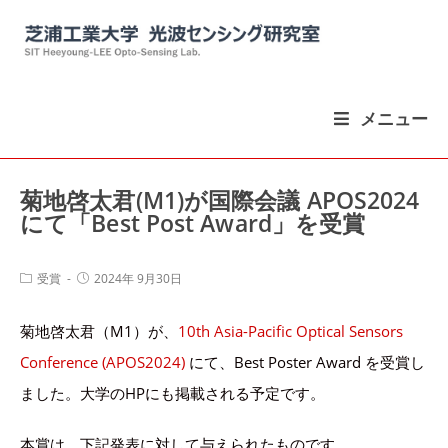
コ
ン
テ
ン
メニュー
ツ
へ
ス
菊地啓太君(M1)が国際会議 APOS2024
キ
にて「Best Post Award」を受賞
ッ
プ
投
投
受賞
2024年 9月30日
稿
稿
カ
公
菊地啓太君（M1）が、
10th Asia-Pacific Optical Sensors
テ
開
ゴ
日:
Conference (APOS2024)
にて、Best Poster Award を受賞し
リ
ー:
ました。大学のHPにも掲載される予定です。
本賞は、下記発表に対して与えられたものです。