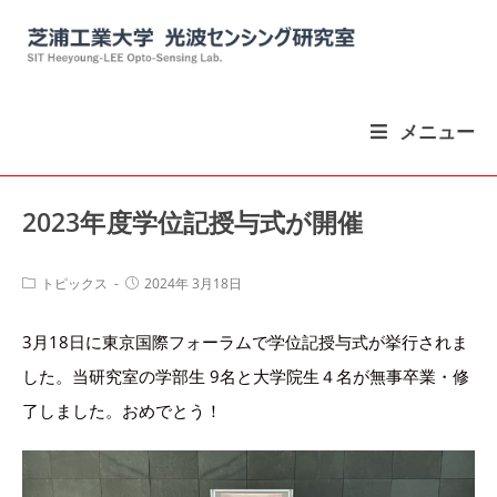
コ
ン
テ
ン
メニュー
ツ
へ
ス
2023年度学位記授与式が開催
キ
ッ
投
投
トピックス
2024年 3月18日
稿
稿
プ
カ
公
3月18日に東京国際フォーラムで学位記授与式が挙行されま
テ
開
ゴ
日:
した。当研究室の学部生 9名と大学院生４名が無事卒業・修
リ
ー:
了しました。おめでとう！