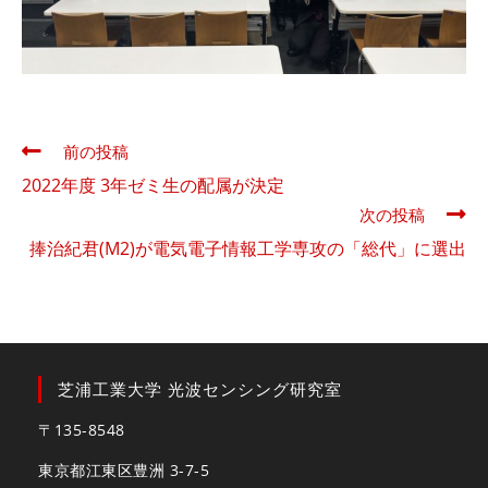
そ
前の投稿
の
2022年度 3年ゼミ生の配属が決定
他
次の投稿
の
記
捧治紀君(M2)が電気電子情報工学専攻の「総代」に選出
事
を
読
む
芝浦工業大学 光波センシング研究室
〒135-8548
東京都江東区豊洲 3-7-5