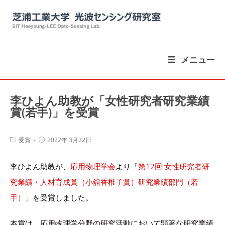
コ
ン
テ
ン
メニュー
ツ
へ
ス
李ひよん助教が「女性研究者研究業績
キ
賞(若手)」を受賞
ッ
プ
投
投
受賞
2022年 3月22日
稿
稿
カ
公
李ひよん助教が、
応用物理学会
より「
第12回 女性研究者研
テ
開
ゴ
日:
究業績・人材育成賞（小舘香椎子賞）研究業績部門（若
リ
ー:
手）
」を受賞しました。
本賞は、応用物理学分野の研究活動において顕著な研究業績