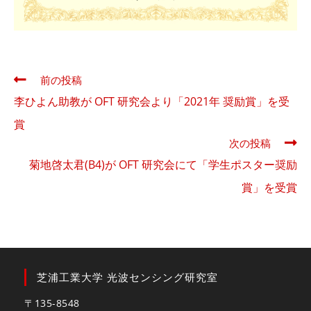
そ
前の投稿
の
李ひよん助教が OFT 研究会より「2021年 奨励賞」を受
他
の
賞
記
次の投稿
事
菊地啓太君(B4)が OFT 研究会にて「学生ポスター奨励
を
読
賞」を受賞
む
芝浦工業大学 光波センシング研究室
〒135-8548